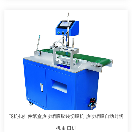
飞机扣挂件纸盒热收缩膜胶袋切膜机 热收缩膜自动封切
机 封口机