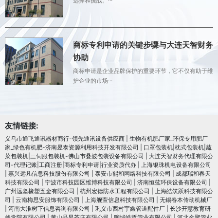
选择和挑战。···
商标专利申请的关键步骤与大连天智财务
协助
商标申请是企业品牌保护的重要环节，它不仅有助于维
护企业的市场···
友情链接:
义乌市通飞通讯器材商行-领先通讯设备供应商
|
生物有机肥厂家_环保专用肥厂
家_绿色有机肥-济南昱泰资源利用科技开发有限公司
|
口罩包装机|枕式包装机|蔬
菜包装机|三伺服包装机-佛山市叠波包装设备有限公司
|
大连天智财务代理有限公
司-代理记账|工商注册|商标专利申请|行业资质代办
|
上海银珠机电设备有限公司
|
嘉兴远凡信息科技股份有限公司
|
泰安市熙和网络科技有限公司
|
成都瑞和春天
科技有限公司
|
宁波市科技园区维博科技有限公司
|
济南恒蓝环保设备有限公司
|
广州远坚橡塑五金有限公司
|
杭州宏德防水工程有限公司
|
上海皓筑跃科技有限公
司
|
云南梅思安服饰有限公司
|
上海舰萱信息科技有限公司
|
无锡春本传动机械厂
|
河南大淮树下信息咨询有限公司
|
巩义市西村宇鑫管道配件厂
|
长沙开慧教育研
修学院有限公司
|
黄山品昱茶庄有限公司
|
聊城皓哲管业有限公司
|
河北金聚管业