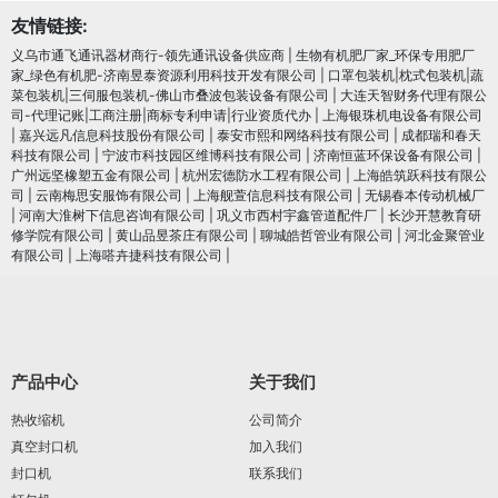
友情链接:
义乌市通飞通讯器材商行-领先通讯设备供应商
|
生物有机肥厂家_环保专用肥厂
家_绿色有机肥-济南昱泰资源利用科技开发有限公司
|
口罩包装机|枕式包装机|蔬
菜包装机|三伺服包装机-佛山市叠波包装设备有限公司
|
大连天智财务代理有限公
司-代理记账|工商注册|商标专利申请|行业资质代办
|
上海银珠机电设备有限公司
|
嘉兴远凡信息科技股份有限公司
|
泰安市熙和网络科技有限公司
|
成都瑞和春天
科技有限公司
|
宁波市科技园区维博科技有限公司
|
济南恒蓝环保设备有限公司
|
广州远坚橡塑五金有限公司
|
杭州宏德防水工程有限公司
|
上海皓筑跃科技有限公
司
|
云南梅思安服饰有限公司
|
上海舰萱信息科技有限公司
|
无锡春本传动机械厂
|
河南大淮树下信息咨询有限公司
|
巩义市西村宇鑫管道配件厂
|
长沙开慧教育研
修学院有限公司
|
黄山品昱茶庄有限公司
|
聊城皓哲管业有限公司
|
河北金聚管业
有限公司
|
上海嗒卉捷科技有限公司
|
产品中心
关于我们
热收缩机
公司简介
真空封口机
加入我们
封口机
联系我们