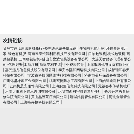
友情链接:
义乌市通飞通讯器材商行-领先通讯设备供应商
|
生物有机肥厂家_环保专用肥厂
家_绿色有机肥-济南昱泰资源利用科技开发有限公司
|
口罩包装机|枕式包装机|蔬
菜包装机|三伺服包装机-佛山市叠波包装设备有限公司
|
大连天智财务代理有限公
司-代理记账|工商注册|商标专利申请|行业资质代办
|
上海银珠机电设备有限公司
|
嘉兴远凡信息科技股份有限公司
|
泰安市熙和网络科技有限公司
|
成都瑞和春天
科技有限公司
|
宁波市科技园区维博科技有限公司
|
济南恒蓝环保设备有限公司
|
广州远坚橡塑五金有限公司
|
杭州宏德防水工程有限公司
|
上海皓筑跃科技有限公
司
|
云南梅思安服饰有限公司
|
上海舰萱信息科技有限公司
|
无锡春本传动机械厂
|
河南大淮树下信息咨询有限公司
|
巩义市西村宇鑫管道配件厂
|
长沙开慧教育研
修学院有限公司
|
黄山品昱茶庄有限公司
|
聊城皓哲管业有限公司
|
河北金聚管业
有限公司
|
上海嗒卉捷科技有限公司
|