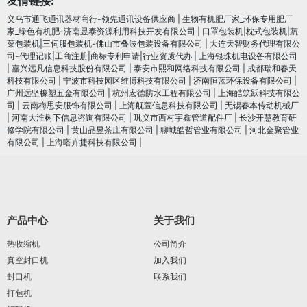
友情链接:
义乌市通飞通讯器材商行-领先通讯设备供应商
|
生物有机肥厂家_环保专用肥厂
家_绿色有机肥-济南昱泰资源利用科技开发有限公司
|
口罩包装机|枕式包装机|蔬
菜包装机|三伺服包装机-佛山市叠波包装设备有限公司
|
大连天智财务代理有限公
司-代理记账|工商注册|商标专利申请|行业资质代办
|
上海银珠机电设备有限公司
|
嘉兴远凡信息科技股份有限公司
|
泰安市熙和网络科技有限公司
|
成都瑞和春天
科技有限公司
|
宁波市科技园区维博科技有限公司
|
济南恒蓝环保设备有限公司
|
广州远坚橡塑五金有限公司
|
杭州宏德防水工程有限公司
|
上海皓筑跃科技有限公
司
|
云南梅思安服饰有限公司
|
上海舰萱信息科技有限公司
|
无锡春本传动机械厂
|
河南大淮树下信息咨询有限公司
|
巩义市西村宇鑫管道配件厂
|
长沙开慧教育研
修学院有限公司
|
黄山品昱茶庄有限公司
|
聊城皓哲管业有限公司
|
河北金聚管业
有限公司
|
上海嗒卉捷科技有限公司
|
产品中心
关于我们
热收缩机
公司简介
真空封口机
加入我们
封口机
联系我们
打包机