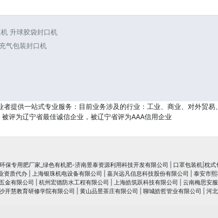
膜机 升球胶袋封口机
 充气包装封口机
业者提供一站式专业服务：目前业务涉及的行业：工业、商业、对外贸易
被评为辽宁省最佳诚信企业，被辽宁省评为AAA信用企业
_环保专用肥厂家_绿色有机肥-济南昱泰资源利用科技开发有限公司
|
口罩包装机|枕式
行业资质代办
|
上海银珠机电设备有限公司
|
嘉兴远凡信息科技股份有限公司
|
泰安市熙
五金有限公司
|
杭州宏德防水工程有限公司
|
上海皓筑跃科技有限公司
|
云南梅思安服
沙开慧教育研修学院有限公司
|
黄山品昱茶庄有限公司
|
聊城皓哲管业有限公司
|
河北