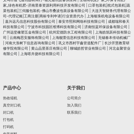
家_绿色有机肥-济南昱泰资源利用科技开发有限公司
|
口罩包装机|枕式包装机|蔬
菜包装机|三伺服包装机-佛山市叠波包装设备有限公司
|
大连天智财务代理有限公
司-代理记账|工商注册|商标专利申请|行业资质代办
|
上海银珠机电设备有限公司
|
嘉兴远凡信息科技股份有限公司
|
泰安市熙和网络科技有限公司
|
成都瑞和春天
科技有限公司
|
宁波市科技园区维博科技有限公司
|
济南恒蓝环保设备有限公司
|
广州远坚橡塑五金有限公司
|
杭州宏德防水工程有限公司
|
上海皓筑跃科技有限公
司
|
云南梅思安服饰有限公司
|
上海舰萱信息科技有限公司
|
无锡春本传动机械厂
|
河南大淮树下信息咨询有限公司
|
巩义市西村宇鑫管道配件厂
|
长沙开慧教育研
修学院有限公司
|
黄山品昱茶庄有限公司
|
聊城皓哲管业有限公司
|
河北金聚管业
有限公司
|
上海嗒卉捷科技有限公司
|
产品中心
关于我们
热收缩机
公司简介
真空封口机
加入我们
封口机
联系我们
打包机
打码机
包装材料