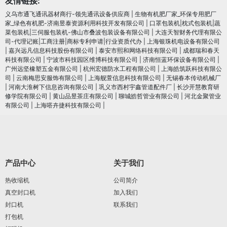
友情链接:
义乌市通飞通讯器材商行-领先通讯设备供应商
|
生物有机肥厂家_环保专用肥厂
家_绿色有机肥-济南昱泰资源利用科技开发有限公司
|
口罩包装机|枕式包装机|蔬
菜包装机|三伺服包装机-佛山市叠波包装设备有限公司
|
大连天智财务代理有限公
司-代理记账|工商注册|商标专利申请|行业资质代办
|
上海银珠机电设备有限公司
|
嘉兴远凡信息科技股份有限公司
|
泰安市熙和网络科技有限公司
|
成都瑞和春天
科技有限公司
|
宁波市科技园区维博科技有限公司
|
济南恒蓝环保设备有限公司
|
广州远坚橡塑五金有限公司
|
杭州宏德防水工程有限公司
|
上海皓筑跃科技有限公
司
|
云南梅思安服饰有限公司
|
上海舰萱信息科技有限公司
|
无锡春本传动机械厂
|
河南大淮树下信息咨询有限公司
|
巩义市西村宇鑫管道配件厂
|
长沙开慧教育研
修学院有限公司
|
黄山品昱茶庄有限公司
|
聊城皓哲管业有限公司
|
河北金聚管业
有限公司
|
上海嗒卉捷科技有限公司
|
产品中心
关于我们
热收缩机
公司简介
真空封口机
加入我们
封口机
联系我们
打包机