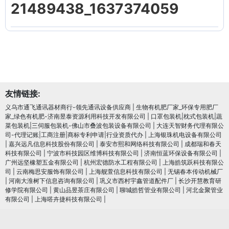
21489438_1637374059
友情链接:
义乌市通飞通讯器材商行-领先通讯设备供应商
|
生物有机肥厂家_环保专用肥厂
家_绿色有机肥-济南昱泰资源利用科技开发有限公司
|
口罩包装机|枕式包装机|蔬
菜包装机|三伺服包装机-佛山市叠波包装设备有限公司
|
大连天智财务代理有限公
司-代理记账|工商注册|商标专利申请|行业资质代办
|
上海银珠机电设备有限公司
|
嘉兴远凡信息科技股份有限公司
|
泰安市熙和网络科技有限公司
|
成都瑞和春天
科技有限公司
|
宁波市科技园区维博科技有限公司
|
济南恒蓝环保设备有限公司
|
广州远坚橡塑五金有限公司
|
杭州宏德防水工程有限公司
|
上海皓筑跃科技有限公
司
|
云南梅思安服饰有限公司
|
上海舰萱信息科技有限公司
|
无锡春本传动机械厂
|
河南大淮树下信息咨询有限公司
|
巩义市西村宇鑫管道配件厂
|
长沙开慧教育研
修学院有限公司
|
黄山品昱茶庄有限公司
|
聊城皓哲管业有限公司
|
河北金聚管业
有限公司
|
上海嗒卉捷科技有限公司
|