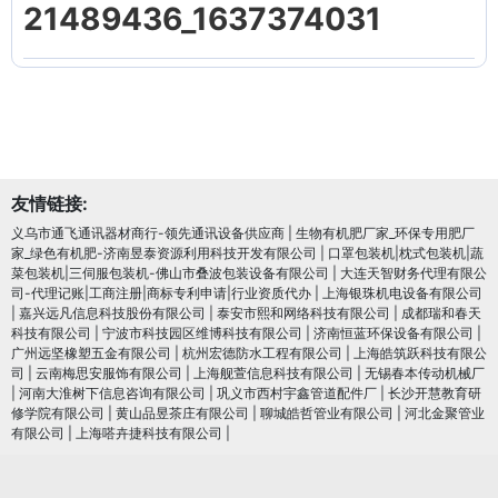
21489436_1637374031
友情链接:
义乌市通飞通讯器材商行-领先通讯设备供应商
|
生物有机肥厂家_环保专用肥厂
家_绿色有机肥-济南昱泰资源利用科技开发有限公司
|
口罩包装机|枕式包装机|蔬
菜包装机|三伺服包装机-佛山市叠波包装设备有限公司
|
大连天智财务代理有限公
司-代理记账|工商注册|商标专利申请|行业资质代办
|
上海银珠机电设备有限公司
|
嘉兴远凡信息科技股份有限公司
|
泰安市熙和网络科技有限公司
|
成都瑞和春天
科技有限公司
|
宁波市科技园区维博科技有限公司
|
济南恒蓝环保设备有限公司
|
广州远坚橡塑五金有限公司
|
杭州宏德防水工程有限公司
|
上海皓筑跃科技有限公
司
|
云南梅思安服饰有限公司
|
上海舰萱信息科技有限公司
|
无锡春本传动机械厂
|
河南大淮树下信息咨询有限公司
|
巩义市西村宇鑫管道配件厂
|
长沙开慧教育研
修学院有限公司
|
黄山品昱茶庄有限公司
|
聊城皓哲管业有限公司
|
河北金聚管业
有限公司
|
上海嗒卉捷科技有限公司
|